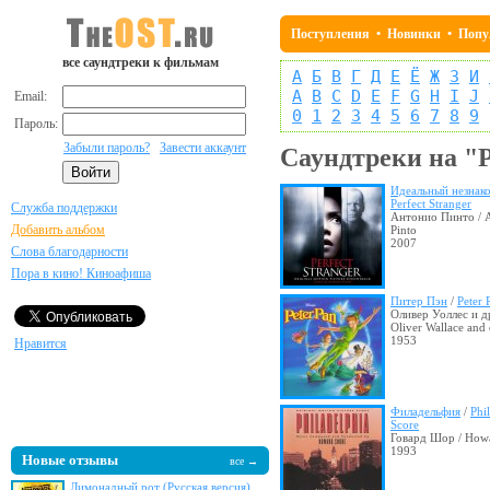
Поступления
•
Новинки
•
Попу
все саундтреки к фильмам
А
Б
В
Г
Д
Е
Ё
Ж
З
И
A
B
C
D
E
F
G
H
I
J
Email:
0
1
2
3
4
5
6
7
8
9
Пароль:
Забыли пароль?
Завести аккаунт
Саундтреки на "
Идеальный незнак
Perfect Stranger
Служба поддержки
Антонио Пинто / 
Добавить альбом
Pinto
2007
Слова благодарности
Пора в кино! Киноафиша
Питер Пэн
/
Peter 
Оливер Уоллес и д
Oliver Wallace and 
1953
Нравится
Филадельфия
/
Phi
Score
Говард Шор / How
1993
Новые отзывы
все →
Лимонадный рот (Русская версия)