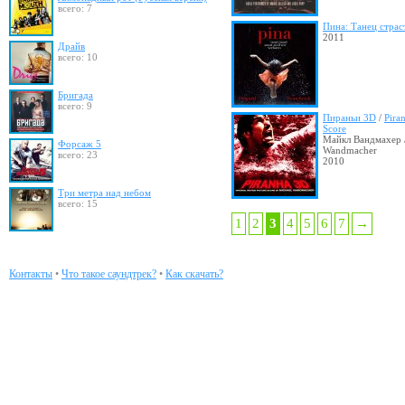
всего: 7
Пина: Танец страс
2011
Драйв
всего: 10
Бригада
всего: 9
Пираньи 3D
/
Pira
Score
Майкл Вандмахер /
Форсаж 5
Wandmacher
всего: 23
2010
Три метра над небом
всего: 15
1
2
3
4
5
6
7
→
Контакты
•
Что такое саундтрек?
•
Как скачать?