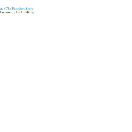
ель
/
The Punisher: Score
Силиотто / Carlo Siliotto