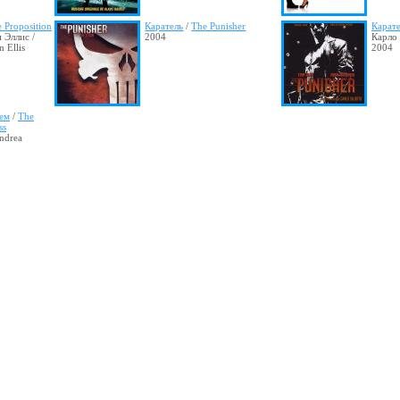
 Proposition
Каратель
/
The Punisher
Карат
 Эллис /
2004
Карло 
 Ellis
2004
ьем
/
The
ss
ndrea