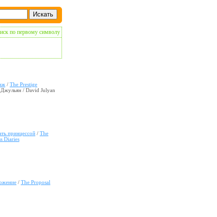
иск по первому символу
иж
/
The Prestige
Джульян / David Julyan
ать принцессой
/
The
s Diaries
ожение
/
The Proposal