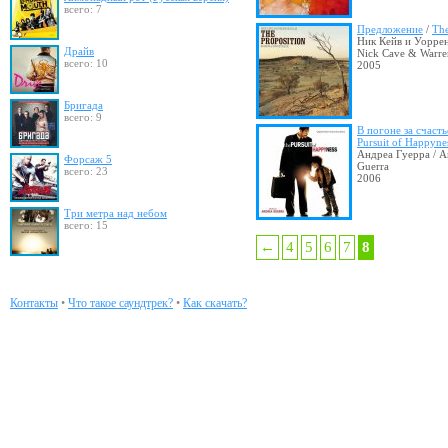
всего: 7
Предложение
/
The
Ник Кейв и Уоррен
Драйв
Nick Cave & Warren
всего: 10
2005
Бригада
всего: 9
В погоне за счаст
Pursuit of Happyne
Андреа Гуерра / A
Форсаж 5
Guerra
всего: 23
2006
Три метра над небом
всего: 15
←
4
5
6
7
8
Контакты
•
Что такое саундтрек?
•
Как скачать?