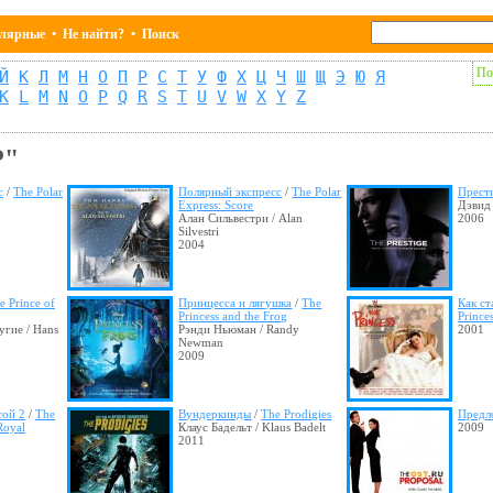
лярные
•
Не найти?
•
Поиск
По
Й
К
Л
М
Н
О
П
Р
С
Т
У
Ф
Х
Ц
Ч
Ш
Щ
Э
Ю
Я
K
L
M
N
O
P
Q
R
S
T
U
V
W
X
Y
Z
P"
с
/
The Polar
Полярный экспресс
/
The Polar
Прест
Express: Score
Дэвид 
Алан Сильвестри / Alan
2006
Silvestri
2004
e Prince of
Принцесса и лягушка
/
The
Как ст
Princess and the Frog
Princes
гие / Hans
Рэнди Ньюман / Randy
2001
Newman
2009
сой 2
/
The
Вундеркинды
/
The Prodigies
Предл
 Royal
Клаус Бадельт / Klaus Badelt
2009
2011