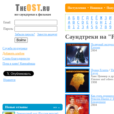
Поступления
•
Новинки
•
Попу
все саундтреки к фильмам
А
Б
В
Г
Д
Е
Ё
Ж
З
И
A
B
C
D
E
F
G
H
I
J
Email:
0
1
2
3
4
5
6
7
8
9
Пароль:
Забыли пароль?
Завести аккаунт
Саундтреки на "
Полярный экспрес
Express
Служба поддержки
2004
Добавить альбом
Слова благодарности
Пора в кино! Киноафиша
Принц Египта
/
Th
Egypt
Ханс Циммер и дру
Zimmer and others
Нравится
1998
Как стать принцес
Princess Diaries 2:
Engagement
2004
Новые отзывы
все →
Лимонадный рот (Русская версия)