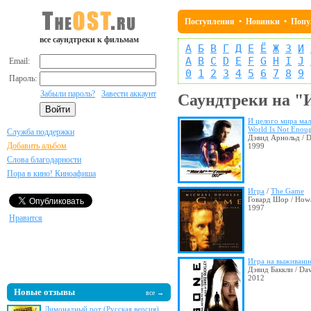
Поступления
•
Новинки
•
Попу
все саундтреки к фильмам
А
Б
В
Г
Д
Е
Ё
Ж
З
И
A
B
C
D
E
F
G
H
I
J
Email:
0
1
2
3
4
5
6
7
8
9
Пароль:
Забыли пароль?
Завести аккаунт
Саундтреки на "
И целого мира ма
World Is Not Enou
Служба поддержки
Дэвид Арнольд / D
Добавить альбом
1999
Слова благодарности
Пора в кино! Киноафиша
Игра
/
The Game
Говард Шор / How
1997
Нравится
Игра на выживани
Дэвид Баккли / Da
2012
Новые отзывы
все →
Лимонадный рот (Русская версия)