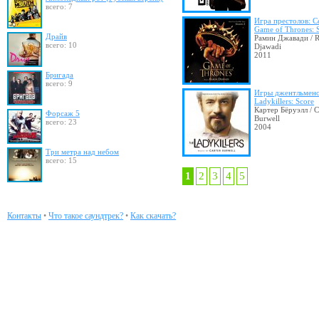
всего: 7
Игра престолов: С
Game of Thrones: 
Драйв
Рамин Джавади / 
всего: 10
Djawadi
2011
Бригада
всего: 9
Игры джентльмен
Ladykillers: Score
Картер Бёруэлл / C
Форсаж 5
Burwell
всего: 23
2004
Три метра над небом
всего: 15
1
2
3
4
5
Контакты
•
Что такое саундтрек?
•
Как скачать?