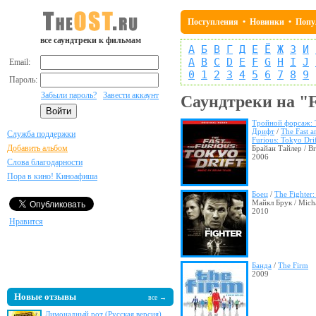
Поступления
•
Новинки
•
Попу
все саундтреки к фильмам
А
Б
В
Г
Д
Е
Ё
Ж
З
И
A
B
C
D
E
F
G
H
I
J
Email:
0
1
2
3
4
5
6
7
8
9
Пароль:
Забыли пароль?
Завести аккаунт
Саундтреки на "
Тройной форсаж: 
Дрифт
/
The Fast a
Служба поддержки
Furious: Tokyo Drif
Добавить альбом
Брайан Тайлер / Br
2006
Слова благодарности
Пора в кино! Киноафиша
Боец
/
The Fighter:
Майкл Брук / Mich
2010
Нравится
Банда
/
The Firm
2009
Новые отзывы
все →
Лимонадный рот (Русская версия)