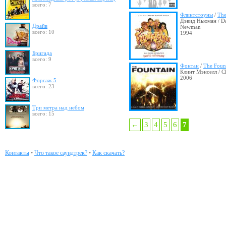
всего: 7
Флинтстоуны
/
The
Дэвид Ньюман / D
Драйв
Newman
всего: 10
1994
Бригада
всего: 9
Фонтан
/
The Foun
Клинт Мэнселл / Cl
2006
Форсаж 5
всего: 23
Три метра над небом
всего: 15
←
3
4
5
6
7
Контакты
•
Что такое саундтрек?
•
Как скачать?