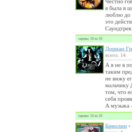
Честно гов
я была в 
люблю до 
это действ
Саундтрек
оценка: 10 из 10
Дориан Гр
всего: 14
А я не в п
таким пре
не вижу е
мальчику 
том, что е
себя прояв
А музыка -
оценка: 10 из 10
Бриолин
•