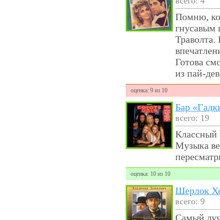
всего: 4
Помню, ког
гнусавым 
Траволта. 
впечатлен
Готова см
из пай-де
оценка: 9 из 10
Бар «Гадк
всего: 19
Классный 
Музыка ве
пересматр
оценка: 10 из 10
Шерлок Хо
всего: 9
Самый луч