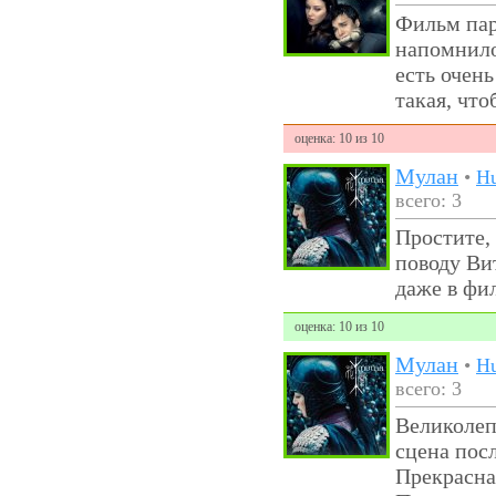
Фильм пар
напомнило
есть очен
такая, что
оценка: 10 из 10
Мулан
•
H
всего: 3
Простите, 
поводу Вит
даже в фил
оценка: 10 из 10
Мулан
•
H
всего: 3
Великолеп
сцена посл
Прекрасная