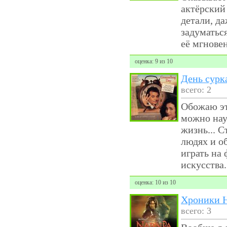
актёрский
детали, д
задуматьс
её мгновен
оценка: 9 из 10
День сурк
всего: 2
Обожаю эт
можно нау
жизнь... С
людях и о
играть на 
искусства
оценка: 10 из 10
Хроники 
всего: 3