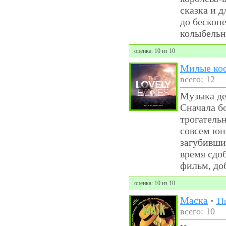
сказка и д
до бескон
колыбельн
оценка: 10 из 10
Милые ко
всего: 12
Музыка де
Сначала б
трогатель
совсем юн
загубивши
время сдо
фильм, до
оценка: 10 из 10
Маска
•
Th
всего: 10