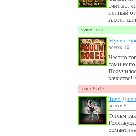
считаю, ч
полный от
А этот шик
оценка: 10 из 10
Мулен Ру
всего: 10
Честно го
сами испол
Получилос
качестве! 
оценка: 9 из 10
Тело Дже
всего: 8
Фильм так
Голливуда
романтичн