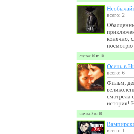
Необычай
всего: 2
Обалденны
приключен
конечно, 
посмотрю 
оценка: 10 из 10
Осень в Н
всего: 6
Фильм, де
великолепн
смотрела 
история! Н
оценка: 8 из 10
Вампирски
всего: 1