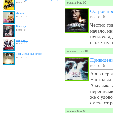
всего: 7
оценка: 9 из 10
Остров пр
Драйв
всего: 6
всего: 10
Честно го
Бригада
всего: 9
начало, и
неплохая,
Форсаж 5
сюжетную
всего: 23
оценка: 10 из 10
Три метра над небом
всего: 15
Привиден
всего: 6
А я в перв
Настолько
А музыка д
переписыв
же с удов
смеха от 
оценка: 9 из 10