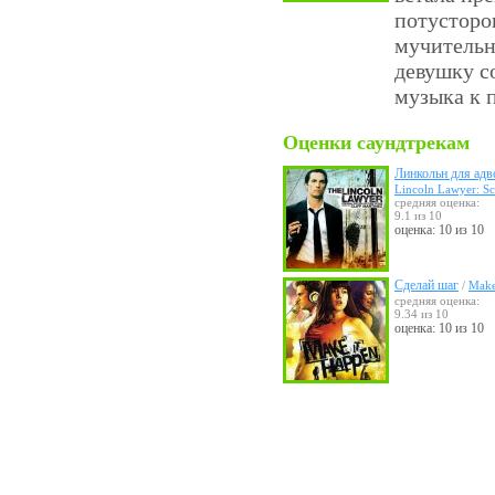
потусторо
мучительн
девушку с
музыка к 
Оценки саундтрекам
Линкольн для адв
Lincoln Lawyer: Sc
средняя оценка:
9.1 из 10
оценка: 10 из 10
Сделай шаг
/
Make
средняя оценка:
9.34 из 10
оценка: 10 из 10