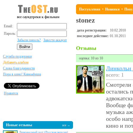
Поступления
•
Новинки
•
Попу
все саундтреки к фильмам
stonez
Email:
дата регистрации:
10.02.2010
Пароль:
последнее действие:
01.10.2011
Забыли пароль?
Завести аккаунт
Отзывы
Служба поддержки
оценка: 10 из 10
Добавить альбом
Линкольн 
Слова благодарности
всего: 1
Пора в кино! Киноафиша
Смотрели 
остались 
Нравится
адвокатск
Вообще фи
музыка аж
особо нап
кино и по
Новые отзывы
все →
Лимонадный рот (Русская версия)