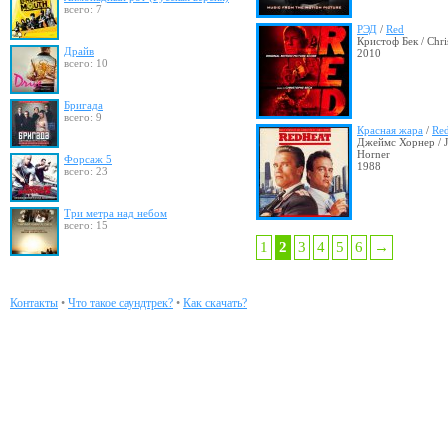
всего: 7
РЭД
/
Red
Кристоф Бек / Chri
Драйв
2010
всего: 10
Бригада
всего: 9
Красная жара
/
Red
Джеймс Хорнер / 
Horner
Форсаж 5
1988
всего: 23
Три метра над небом
всего: 15
1
2
3
4
5
6
→
Контакты
•
Что такое саундтрек?
•
Как скачать?