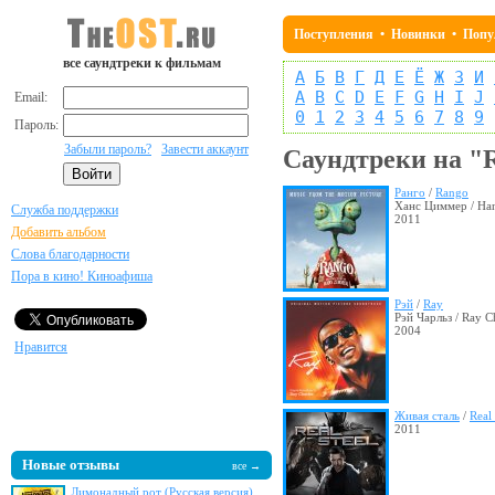
Поступления
•
Новинки
•
Попу
все саундтреки к фильмам
А
Б
В
Г
Д
Е
Ё
Ж
З
И
A
B
C
D
E
F
G
H
I
J
Email:
0
1
2
3
4
5
6
7
8
9
Пароль:
Забыли пароль?
Завести аккаунт
Саундтреки на "
Ранго
/
Rango
Ханс Циммер / Ha
Служба поддержки
2011
Добавить альбом
Слова благодарности
Пора в кино! Киноафиша
Рэй
/
Ray
Рэй Чарльз / Ray C
2004
Нравится
Живая сталь
/
Real 
2011
Новые отзывы
все →
Лимонадный рот (Русская версия)