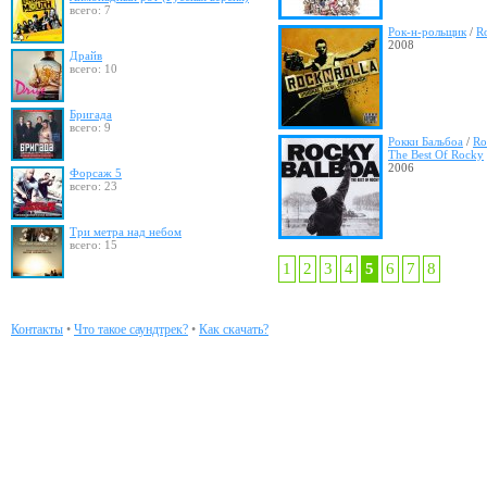
всего: 7
Рок-н-рольщик
/
R
2008
Драйв
всего: 10
Бригада
всего: 9
Рокки Бальбоа
/
Ro
The Best Of Rocky
2006
Форсаж 5
всего: 23
Три метра над небом
всего: 15
1
2
3
4
5
6
7
8
Контакты
•
Что такое саундтрек?
•
Как скачать?