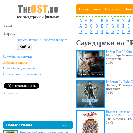
Поступления
•
Новинки
•
Попу
все саундтреки к фильмам
А
Б
В
Г
Д
Е
Ё
Ж
З
И
A
B
C
D
E
F
G
H
I
J
Email:
0
1
2
3
4
5
6
7
8
9
Пароль:
Забыли пароль?
Завести аккаунт
Саундтреки на "
Робин Гуд
/
Robin
Марк Стрейтенфел
Служба поддержки
Streitenfeld
Добавить альбом
2010
Слова благодарности
Пора в кино! Киноафиша
Робокоп 2
/
RoboC
Леонард Розенман 
Rosenman
1990
Нравится
Высшая школа рок
Rock 'n' Roll High
The Ramones / Th
1979
Новые отзывы
все →
Лимонадный рот (Русская версия)