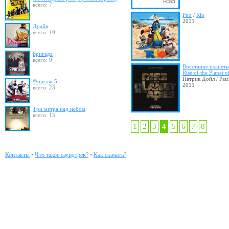
всего: 7
Рио
/
Rio
2011
Драйв
всего: 10
Бригада
всего: 9
Восстание планеты
Rise of the Planet o
Патрик Дойл / Patr
Форсаж 5
2011
всего: 23
Три метра над небом
всего: 15
1
2
3
4
5
6
7
8
Контакты
•
Что такое саундтрек?
•
Как скачать?