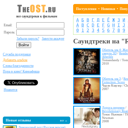
Поступления
•
Новинки
•
Попу
все саундтреки к фильмам
А
Б
В
Г
Д
Е
Ё
Ж
З
И
A
B
C
D
E
F
G
H
I
J
Email:
0
1
2
3
4
5
6
7
8
9
Пароль:
Забыли пароль?
Завести аккаунт
Саундтреки на "
Обитель зла 4: Жи
смерти 3D
/
Reside
Служба поддержки
Afterlife
Добавить альбом
Tomandandy / To
2010
Слова благодарности
Пора в кино! Киноафиша
Обитель зла 3
/
Res
Extinction: Score
Чарли Клаузер / Ch
2007
Нравится
Дорога перемен
/
Revolutionary Roa
Томас Ньюман / T
Newman
Новые отзывы
все →
2008
Лимонадный рот (Русская версия)